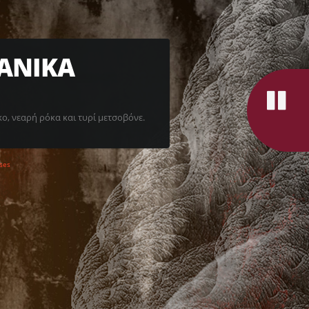
ΑΝΙΚΑ
ο, νεαρή ρόκα και τυρί μετσοβόνε.
ses