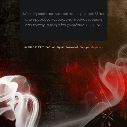
Κόκκινη πικάντικη γκασπάτσο με μίνι σουβλάκι
από προσούτο και bocconcini συνοδευόμενη
από τοσταρισμένη φέτα χωριάτικου ψωμιού.
© 2026 G CAFE BAR. All Rights Reserved. Design:
Magisses