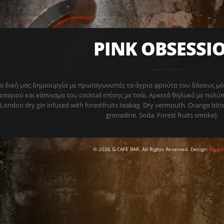
PINK OBSESSI
α δική μας δημιουργία με πρωταγωνιστές τα άγρια φρούτα του δάσους μέ
τσαγιού και κάπνισμα του cocktail επίσης με τσάι. Αρκετά θηλυκό με πολ
[London dry gin infused with forestfruits teabag. Dry vermouth. Orange bit
grenadine. Soda. Forest fruits smoke].
© 2026 G CAFE BAR. All Rights Reserved. Design:
Magis