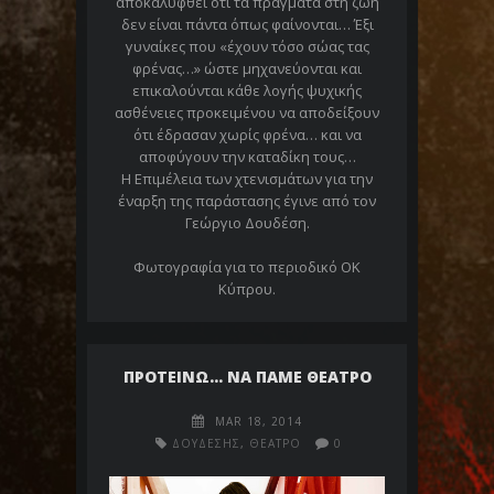
αποκαλυφθεί ότι τα πράγματα στη ζωή
δεν είναι πάντα όπως φαίνονται… Έξι
γυναίκες που «έχουν τόσο σώας τας
φρένας…» ώστε μηχανεύονται και
επικαλούνται κάθε λογής ψυχικής
ασθένειες προκειμένου να αποδείξουν
ότι έδρασαν χωρίς φρένα… και να
αποφύγουν την καταδίκη τους…
Η Επιμέλεια των χτενισμάτων για την
έναρξη της παράστασης έγινε από τον
Γεώργιο Δουδέση.
Φωτογραφία για το περιοδικό ΟΚ
Κύπρου.
ΠΡΟΤΕΙΝΩ… ΝΑ ΠΑΜΕ ΘΕΑΤΡΟ
MAR 18, 2014
ΔΟΥΔΕΣΗΣ
,
ΘΕΑΤΡΟ
0